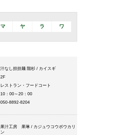
マ
ヤ
ラ
ワ
汁なし担担麺 階杉 / カイスギ
2F
レストラン・フードコート
10：00～20：00
050-8892-8204
果汁工房 果琳 / カジュウコウボウカリ
ン