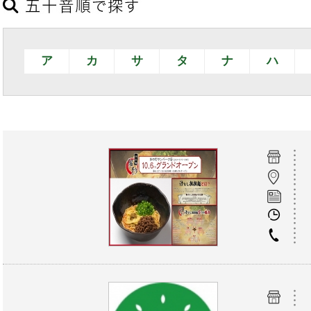
ア
カ
サ
タ
ナ
ハ